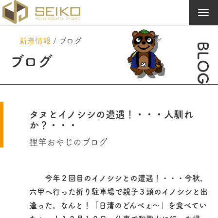
Tog
navi
新着情報
/
ブログ
BLOG
ブログ
タヌとイノシシの遭遇！・・・人馴れ
か？・・・
狸竿おやじのブログ
今年２回目のイノシシとの遭遇！・・・今秋、
六甲へ行った折り駐車場で親子３頭のイノシシと出
逢った。なんと！「日清のどんべぇ～」を食べてい